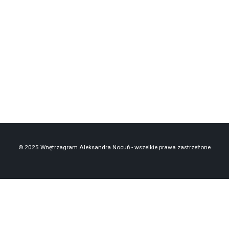
bar
lustra
wystawy
© 2025 Wnętrzagram Aleksandra Nocuń - wszelkie prawa zastrzeżone