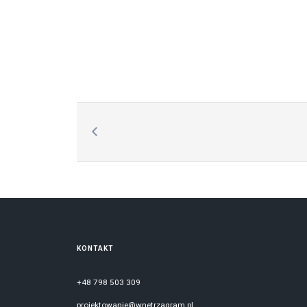
beton
Beż
Biały
Drewno
hoker
Hol
Jadalnia
jodełka
kafle
Łazienka
Mieszkanie
niebieski
Nowoczesny
Projekty
Prysznic
Salon
Sypialnia
Tapeta
KONTAKT
+48 798 503 309
projektowanie@wnetrzagram.pl