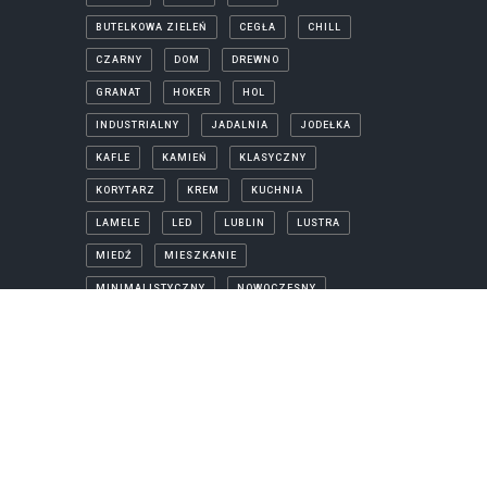
BUTELKOWA ZIELEŃ
CEGŁA
CHILL
CZARNY
DOM
DREWNO
GRANAT
HOKER
HOL
INDUSTRIALNY
JADALNIA
JODEŁKA
KAFLE
KAMIEŃ
KLASYCZNY
KORYTARZ
KREM
KUCHNIA
LAMELE
LED
LUBLIN
LUSTRA
MIEDŹ
MIESZKANIE
MINIMALISTYCZNY
NOWOCZESNY
PARKIET
PROJEKTY
PRYSZNIC
REALIZACJA
SALON
SKANDYNAWSKI
SYPIALNIA
TAPETA
WANNA
WANNA WOLNOSTOJĄCA
WIZUALIZACJA
ZŁOTO
ŁAZIENKA