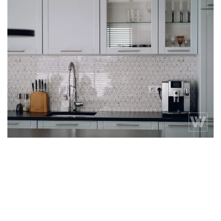
beżowy
Biały
błękit
Drewno
dziecko
Granatowy
Industrialny
Kuchnia
Lublin
lustra
Łazienka
Minimalistyczny
Nowoczesny
PARKIET
Prysznic
Sypialnia
szafa
Wanna