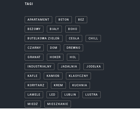
TAGI
APARTAMENT
BETON
BEŻ
BEŻOWY
BIAŁY
BOHO
BUTELKOWA ZIELEŃ
CEGŁA
CHILL
CZARNY
DOM
DREWNO
GRANAT
HOKER
HOL
INDUSTRIALNY
JADALNIA
JODEŁKA
KAFLE
KAMIEŃ
KLASYCZNY
KORYTARZ
KREM
KUCHNIA
LAMELE
LED
LUBLIN
LUSTRA
MIEDŹ
MIESZKANIE
MINIMALISTYCZNY
NOWOCZESNY
PARKIET
PROJEKTY
PRYSZNIC
REALIZACJA
SALON