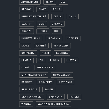
APARTAMENT
BETON
BEŻ
BEŻOWY
BIAŁY
BOHO
BUTELKOWA ZIELEŃ
CEGŁA
CHILL
CZARNY
DOM
DREWNO
GRANAT
HOKER
HOL
INDUSTRIALNY
JADALNIA
JODEŁKA
KAFLE
KAMIEŃ
KLASYCZNY
KORYTARZ
KREM
KUCHNIA
LAMELE
LED
LUBLIN
LUSTRA
MIEDŹ
MIESZKANIE
MINIMALISTYCZNY
NOWOCZESNY
PARKIET
PROJEKTY
PRYSZNIC
REALIZACJA
SALON
SKANDYNAWSKI
SYPIALNIA
TAPETA
WANNA
WANNA WOLNOSTOJĄCA