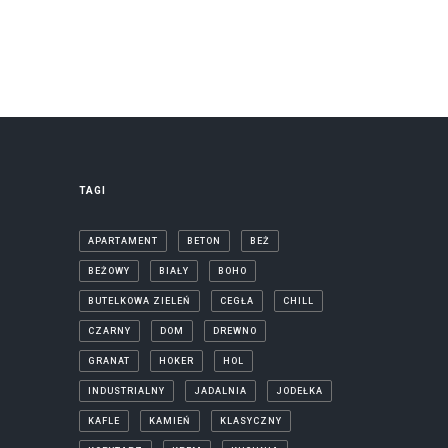
TAGI
APARTAMENT
BETON
BEŻ
BEŻOWY
BIAŁY
BOHO
BUTELKOWA ZIELEŃ
CEGŁA
CHILL
CZARNY
DOM
DREWNO
GRANAT
HOKER
HOL
INDUSTRIALNY
JADALNIA
JODEŁKA
KAFLE
KAMIEŃ
KLASYCZNY