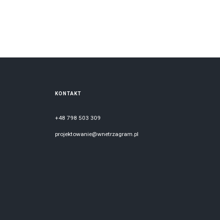
Nowoczesny
Projekty
Salon
Skandynawski
Sypialnia
KONTAKT
+48 798 503 309
projektowanie@wnetrzagram.pl