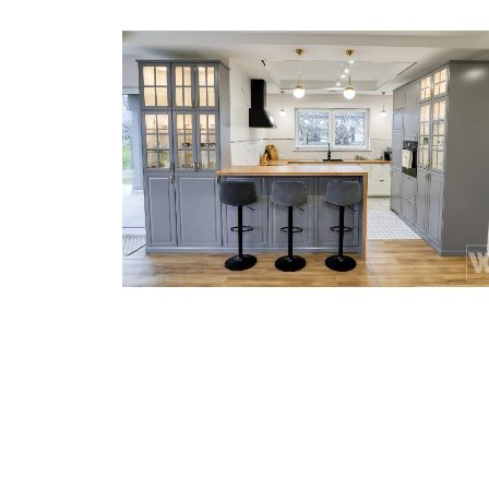
beżowy
Biały
biurko
Dom
Drewno
ecru
fiolet
fioletowy
hoker
Jadalnia
Kamień
Klasyczny
klasyka
Kominek
Korytarz
lampy wiszące
Lublin
lustra
Łazienka
łóżko
marmur
Mozaika
obrazy
oświetlenie
płytka na ścianie
płytka wielkoformatowa
Prysznic
Realizacja
Salon
sztuka
Tapeta
umywalka
wanna wolnostojąca
złoto
beton
Biały
cegła
Drewno
granat
Hol
Industrialny
jodełka
Kamień
Korytarz
Kuchnia
led
Łazienka
marmur
Miedź
Mozaika