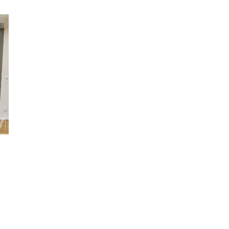
Beż
Biały
biuro
butelkowa zieleń
Drewno
Jadalnia
jodełka
kafle
Klasyczny
Kuchnia
Mieszkanie
Mozaika
Projekty
Salon
Sypialnia
Warszawa
wizualizacja
Antresola
Dom
Huśtawka
Industrialny
Jadalnia
Kuchnia
Mozaika
Nowoczesny
Projekty
Salon