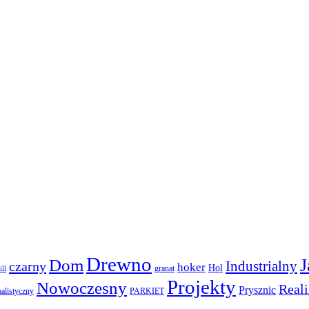
Drewno
J
Dom
czarny
Industrialny
hoker
Hol
granat
ill
Projekty
Nowoczesny
Reali
Prysznic
alistyczny
PARKIET