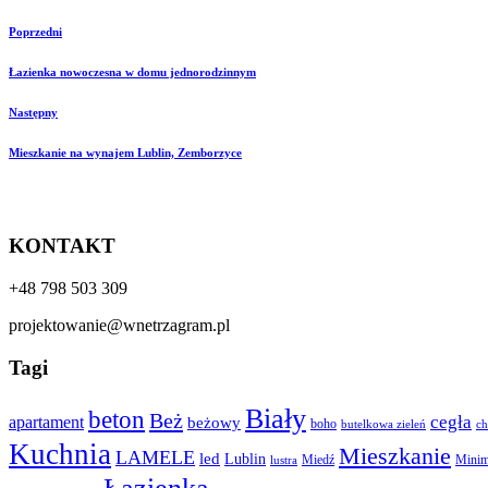
Poprzedni
Łazienka nowoczesna w domu jednorodzinnym
Następny
Mieszkanie na wynajem Lublin, Zemborzyce
KONTAKT
+48 798 503 309
projektowanie@wnetrzagram.pl
Tagi
Biały
beton
Beż
cegła
apartament
beżowy
boho
butelkowa zieleń
ch
Kuchnia
Mieszkanie
LAMELE
led
Lublin
Miedź
Minim
lustra