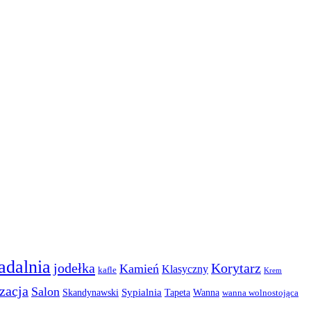
adalnia
jodełka
Korytarz
Kamień
Klasyczny
kafle
Krem
zacja
Salon
Sypialnia
Skandynawski
Tapeta
Wanna
wanna wolnostojąca