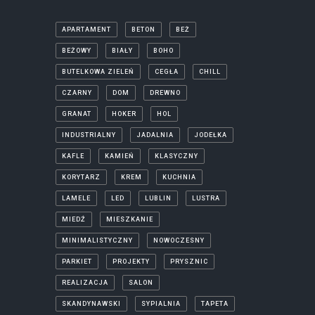
APARTAMENT
BETON
BEŻ
BEŻOWY
BIAŁY
BOHO
BUTELKOWA ZIELEŃ
CEGŁA
CHILL
CZARNY
DOM
DREWNO
GRANAT
HOKER
HOL
INDUSTRIALNY
JADALNIA
JODEŁKA
KAFLE
KAMIEŃ
KLASYCZNY
KORYTARZ
KREM
KUCHNIA
LAMELE
LED
LUBLIN
LUSTRA
MIEDŹ
MIESZKANIE
MINIMALISTYCZNY
NOWOCZESNY
PARKIET
PROJEKTY
PRYSZNIC
REALIZACJA
SALON
SKANDYNAWSKI
SYPIALNIA
TAPETA