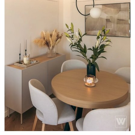
beżowa komoda
czarne lampy
winyl