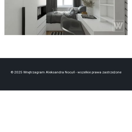
biurko
mono
pokój dla nastolatki
szafa
tapczan
© 2025 Wnętrzagram Aleksandra Nocuń - wszelkie prawa zastrzeżone