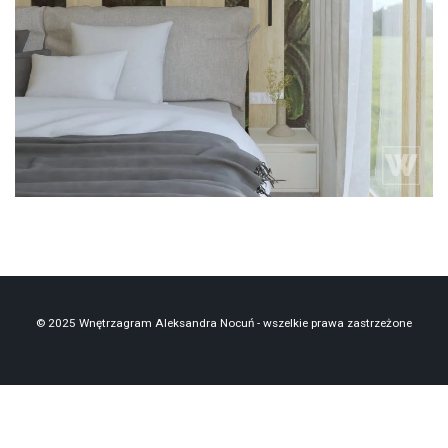
kinkiet drewniany
kinkiet złoty
sztukateria gipsowa
zieleń
zielona tapeta
© 2025 Wnętrzagram Aleksandra Nocuń - wszelkie prawa zastrzeżone