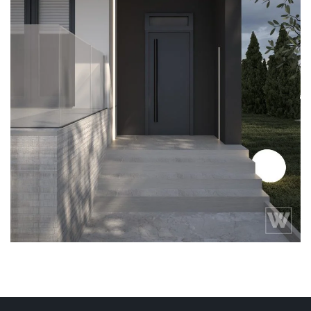
cegiełka na elewacji
Dom
ledy w elewacji
szeregówka
szklana balustrada