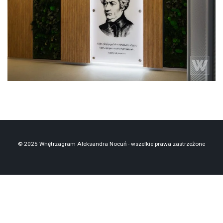
projekt liceum
projekt szkoły
roślinność stabilizowana
sztuczne rośliny
© 2025 Wnętrzagram Aleksandra Nocuń - wszelkie prawa zastrzeżone