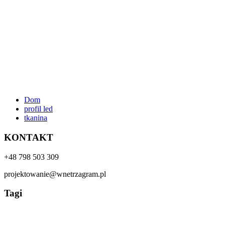
Dom
profil led
tkanina
KONTAKT
+48 798 503 309
projektowanie@wnetrzagram.pl
Tagi
Biały
beton
Beż
cegła
apartament
beżowy
boho
butelkowa zieleń