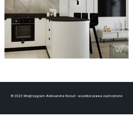
chabrowy
pralka
umywalka
© 2025 Wnętrzagram Aleksandra Nocuń - wszelkie prawa zastrzeżone