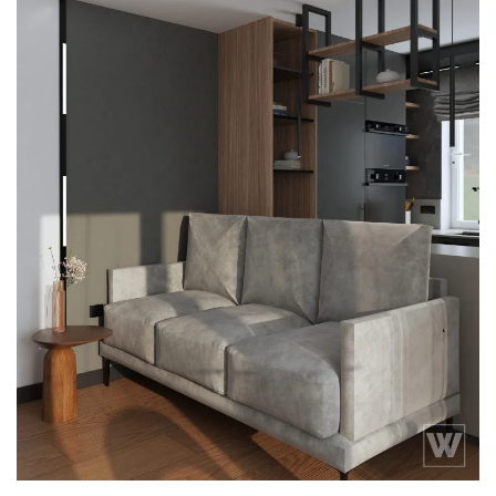
drewno ciemne
okap ciarko
raw decor