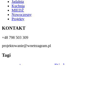
Jadalnia
Kuchnia
MIEDŹ
Nowoczesny
Projekty
KONTAKT
+48 798 503 309
projektowanie@wnetrzagram.pl
Tagi
Biały
beton
Beż
cegła
apartament
beżowy
boho
butelkowa zieleń
Drewno
Dom
czarny
hoker
Hol
granat
chill
Jadalnia
Industrialny
jodełka
Kamień
Klasyczny
kafle
Kuchnia
Korytarz
LAMELE
led
Lublin
Miedź
Krem
lustra
Nowoczesny
Mieszkanie
Minimalistyczny
PARKIET
Projekty
Realizacja
Salon
Prysznic
Skandynawski