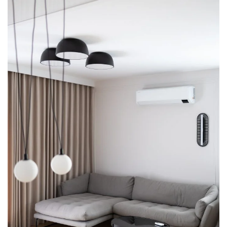
lampa led
nowodvorski
spiek
sufit napinany