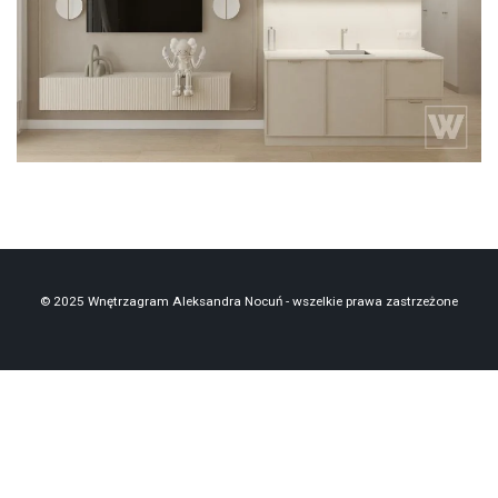
błękitne płytki
egger
kaszmirowy
mieszkanie z lamelami
© 2025 Wnętrzagram Aleksandra Nocuń - wszelkie prawa zastrzeżone