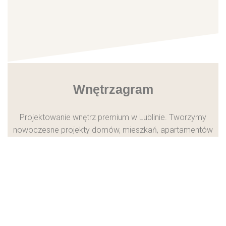
Wnętrzagram
Projektowanie wnętrz premium w Lublinie. Tworzymy
nowoczesne projekty domów, mieszkań, apartamentów
oraz wnętrz komercyjnych w całej Polsce i Europie.
Showroom
Biuro projektowe i showroom materiałowy.
pon-pt 9-17