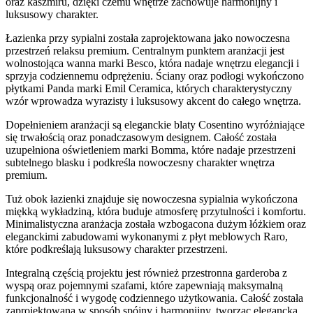
oraz kaszmiru, dzięki czemu wnętrze zachowuje harmonijny i
luksusowy charakter.
Łazienka przy sypialni została zaprojektowana jako nowoczesna
przestrzeń relaksu premium. Centralnym punktem aranżacji jest
wolnostojąca wanna marki Besco, która nadaje wnętrzu elegancji i
sprzyja codziennemu odprężeniu. Ściany oraz podłogi wykończono
płytkami Panda marki Emil Ceramica, których charakterystyczny
wzór wprowadza wyrazisty i luksusowy akcent do całego wnętrza.
Dopełnieniem aranżacji są eleganckie blaty Cosentino wyróżniające
się trwałością oraz ponadczasowym designem. Całość została
uzupełniona oświetleniem marki Bomma, które nadaje przestrzeni
subtelnego blasku i podkreśla nowoczesny charakter wnętrza
premium.
Tuż obok łazienki znajduje się nowoczesna sypialnia wykończona
miękką wykładziną, która buduje atmosferę przytulności i komfortu.
Minimalistyczna aranżacja została wzbogacona dużym łóżkiem oraz
eleganckimi zabudowami wykonanymi z płyt meblowych Raro,
które podkreślają luksusowy charakter przestrzeni.
Integralną częścią projektu jest również przestronna garderoba z
wyspą oraz pojemnymi szafami, które zapewniają maksymalną
funkcjonalność i wygodę codziennego użytkowania. Całość została
zaprojektowana w sposób spójny i harmonijny, tworząc elegancką