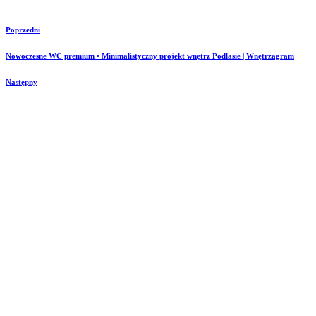
Poprzedni
Nowoczesne WC premium • Minimalistyczny projekt wnętrz Podlasie | Wnętrzagram
Następny
Nowoczesna klatka schodowa premium • projekt wnętrz Podlasie
KONTAKT
+48 798 503 309
projektowanie@wnetrzagram.pl
Tagi
Biały
beton
Beż
cegła
apartament
beżowy
boho
butelkowa zieleń
Drewno
Dom
czarny
hoker
Hol
granat
chill