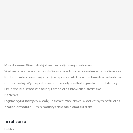
Przestawiam Wam strefę dzienna połączoną z salonem.
Wydzielona strefa spania i duża szafa – to co w kawalerce najważniejsze.
Kuchnia, udało nam się zmieścić sporo szafek oraz piekarnik w zabudowie
nad lodówką. Wygospodarowane zostały szuflady garnki i inne bibeloty.
Hol dopełnia szafa w czarnej ramce oraz niewielkie siedzisko.
Łazienka.
Piękne płytki lastryko w całej łazience, zabudowa w delikatnym beżu oraz
czarna armatura – minimalistycznie ale z charakterem.
lokalizacja
Lublin