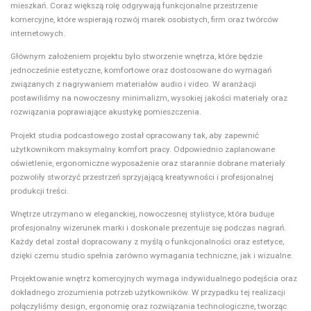
mieszkań. Coraz większą rolę odgrywają funkcjonalne przestrzenie
komercyjne, które wspierają rozwój marek osobistych, firm oraz twórców
internetowych.
Głównym założeniem projektu było stworzenie wnętrza, które będzie
jednocześnie estetyczne, komfortowe oraz dostosowane do wymagań
związanych z nagrywaniem materiałów audio i video. W aranżacji
postawiliśmy na nowoczesny minimalizm, wysokiej jakości materiały oraz
rozwiązania poprawiające akustykę pomieszczenia.
Projekt studia podcastowego został opracowany tak, aby zapewnić
użytkownikom maksymalny komfort pracy. Odpowiednio zaplanowane
oświetlenie, ergonomiczne wyposażenie oraz starannie dobrane materiały
pozwoliły stworzyć przestrzeń sprzyjającą kreatywności i profesjonalnej
produkcji treści.
Wnętrze utrzymano w eleganckiej, nowoczesnej stylistyce, która buduje
profesjonalny wizerunek marki i doskonale prezentuje się podczas nagrań.
Każdy detal został dopracowany z myślą o funkcjonalności oraz estetyce,
dzięki czemu studio spełnia zarówno wymagania techniczne, jak i wizualne.
Projektowanie wnętrz komercyjnych wymaga indywidualnego podejścia oraz
dokładnego zrozumienia potrzeb użytkowników. W przypadku tej realizacji
połączyliśmy design, ergonomię oraz rozwiązania technologiczne, tworząc