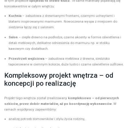
W tym projekcie
spójność to słowo-klucz
. Te same materiały pojawiają się
konsekwentnie w całym wnętrzu:
Kuchnia
– zabudowa z drewnianymi frontami, czarnymi uchwytami i
blatami inspirowanymi marmurem. Nowoczesna wyspa z miejscem do
siedzenia łączy się z salonem.
Salon
– ciepłe drewno na podłodze, czarne akcenty w formie oświetlenia i
detali meblowych, delikatne odniesienia do marmuru np. w stoliku
kawowym czy dodatkach.
Przestrzeń wejściowa
– zabudowa meblowa z drewna, siedzisko
tapicerowane w ciemnym kolorze, duże lustro i czarne oświetlenie sufitowe.
Kompleksowy projekt wnętrza – od
koncepcji po realizację
Projekt tego wnętrza został zrealizowany
kompleksowo – od pierwszych
szkiców, przez dobór materiałów, aż po koordynację wykonawców
. W
ramach współpracy zapewniliśmy:
analizę potrzeb domowników i stylu życia rodziny,