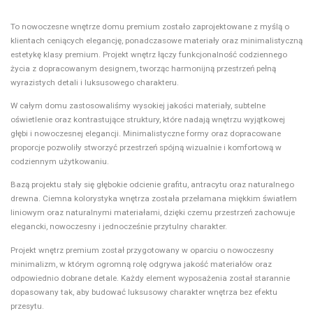
To nowoczesne wnętrze domu premium zostało zaprojektowane z myślą o
klientach ceniących elegancję, ponadczasowe materiały oraz minimalistyczną
estetykę klasy premium. Projekt wnętrz łączy funkcjonalność codziennego
życia z dopracowanym designem, tworząc harmonijną przestrzeń pełną
wyrazistych detali i luksusowego charakteru.
W całym domu zastosowaliśmy wysokiej jakości materiały, subtelne
oświetlenie oraz kontrastujące struktury, które nadają wnętrzu wyjątkowej
głębi i nowoczesnej elegancji. Minimalistyczne formy oraz dopracowane
proporcje pozwoliły stworzyć przestrzeń spójną wizualnie i komfortową w
codziennym użytkowaniu.
Bazą projektu stały się głębokie odcienie grafitu, antracytu oraz naturalnego
drewna. Ciemna kolorystyka wnętrza została przełamana miękkim światłem
liniowym oraz naturalnymi materiałami, dzięki czemu przestrzeń zachowuje
elegancki, nowoczesny i jednocześnie przytulny charakter.
Projekt wnętrz premium został przygotowany w oparciu o nowoczesny
minimalizm, w którym ogromną rolę odgrywa jakość materiałów oraz
odpowiednio dobrane detale. Każdy element wyposażenia został starannie
dopasowany tak, aby budować luksusowy charakter wnętrza bez efektu
przesytu.