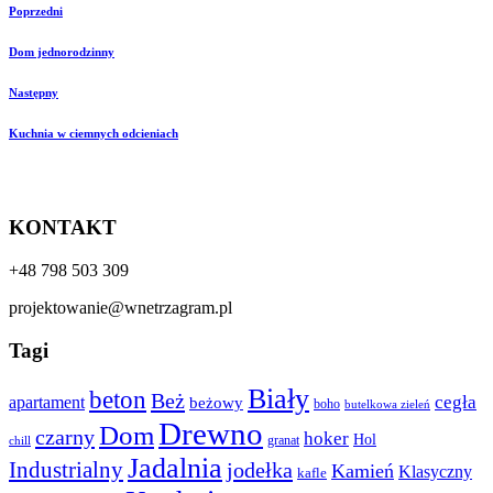
Poprzedni
Dom jednorodzinny
Następny
Kuchnia w ciemnych odcieniach
KONTAKT
+48 798 503 309
projektowanie@wnetrzagram.pl
Tagi
Biały
beton
Beż
cegła
apartament
beżowy
boho
butelkowa zieleń
Drewno
Dom
czarny
hoker
Hol
granat
chill
Jadalnia
Industrialny
jodełka
Kamień
Klasyczny
kafle