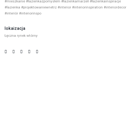
#mieszkanie #łazienkazpomysłem #łazienkamarzeń #łazienkainspiracje
#łazienka #projektowaniewnetrz #interior #interiorinspiration #interiordecor
#interiör #interiorinspo
lokaizacja
Łęczna rynek wtórny