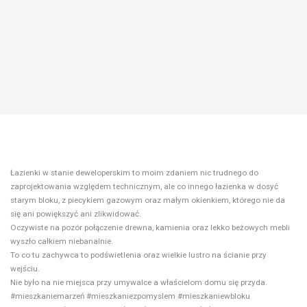
Łazienki w stanie deweloperskim to moim zdaniem nic trudnego do
zaprojektowania względem technicznym, ale co innego łazienka w dosyć
starym bloku, z piecykiem gazowym oraz małym okienkiem, którego nie da
się ani powiększyć ani zlikwidować.
Oczywiste na pozór połączenie drewna, kamienia oraz lekko beżowych mebli
wyszło całkiem niebanalnie.
To co tu zachywca to podświetlenia oraz wielkie lustro na ścianie przy
wejściu.
Nie było na nie miejsca przy umywalce a właścielom domu się przyda.
#mieszkaniemarzeń #mieszkaniezpomyslem #mieszkaniewbloku