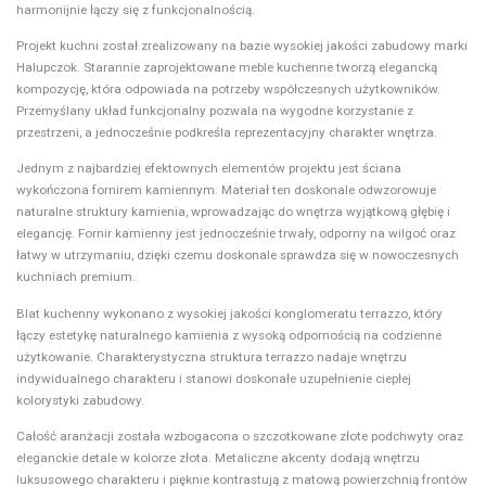
harmonijnie łączy się z funkcjonalnością.
Projekt kuchni został zrealizowany na bazie wysokiej jakości zabudowy marki
Halupczok. Starannie zaprojektowane meble kuchenne tworzą elegancką
kompozycję, która odpowiada na potrzeby współczesnych użytkowników.
Przemyślany układ funkcjonalny pozwala na wygodne korzystanie z
przestrzeni, a jednocześnie podkreśla reprezentacyjny charakter wnętrza.
Jednym z najbardziej efektownych elementów projektu jest ściana
wykończona fornirem kamiennym. Materiał ten doskonale odwzorowuje
naturalne struktury kamienia, wprowadzając do wnętrza wyjątkową głębię i
elegancję. Fornir kamienny jest jednocześnie trwały, odporny na wilgoć oraz
łatwy w utrzymaniu, dzięki czemu doskonale sprawdza się w nowoczesnych
kuchniach premium.
Blat kuchenny wykonano z wysokiej jakości konglomeratu terrazzo, który
łączy estetykę naturalnego kamienia z wysoką odpornością na codzienne
użytkowanie. Charakterystyczna struktura terrazzo nadaje wnętrzu
indywidualnego charakteru i stanowi doskonałe uzupełnienie ciepłej
kolorystyki zabudowy.
Całość aranżacji została wzbogacona o szczotkowane złote podchwyty oraz
eleganckie detale w kolorze złota. Metaliczne akcenty dodają wnętrzu
luksusowego charakteru i pięknie kontrastują z matową powierzchnią frontów