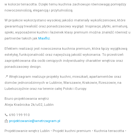
w kolorze terracotta. Dzięki temu kuchnia zachowuje równowagę pomiędzy
nowoczesnością, elegancją i przytulnością.
W projekcie wykorzystano wysokiej jakości materiały wykończeniowe, które
gwarantują trwałość oraz ponadczasowy wygląd. Inspiracje, płytki, armaturę,
spieki, wyposażenie kuchni i łazienek klasy premium można znaleźć również u
partnerów takich jak
Maxfliz
.
Efektem realizacji jest nowoczesna kuchnia premium, która łączy wyjątkową
estetykę, funkcjonalność oraz najwyższą jakość wykonania. To przestrzeń
zaprojektowana dla osób ceniących indywidualny charakter wnętrza oraz
ponadczasowy design.
📍 Wnętrzagram realizuje projekty kuchni, mieszkań, apartamentów oraz
domów jednorodzinnych w Lublinie, Warszawie, Krakowie, Rzeszowie, na
Lubelszczyźnie oraz na terenie całej Polski i Europy.
Biuro projektowania wnętrz
Aleja Kraśnicka 2k/u02, Lublin
📞 690 199 910
📩
projektowanie@wnetrzagram.pl
Projektowanie wnętrz Lublin • Projekt kuchni premium • Kuchnia terracotta •