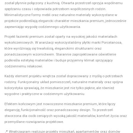
został płynnie połączony z kuchnią. Otwarta przestrzeń sprzyja wspólnemu
spędzaniu czasu i odpowiada potrzebom współczesnych rodzin.
Minimalistyczne formy mebli oraz naturalne materiały wykorzystane w
projekcie podkreślają elegancki charakter mieszkania premium, jednocześnie
zapewniając wygodę codziennego użytkowania.
Projekt łazienki premium został oparty na wysokiej jakości materiałach
wykończeniowych. W aranżacji wykorzystaliśmy płytki marki Porcelanosa,
które wyróżniają się trwałością, eleganckimi strukturami oraz
ponadczasowym wzornictwem. Starannie zaprojektowane oświetlenie
podkreśla estetykę materiałów i buduje przyjemny klimat sprzyjający
codziennemu relaksowi.
Każdy element projektu wnętrza został dopracowany z myślą o potrzebach
rodziny. Funkcjonalny układ pomieszczeń, naturalne materiały oraz spójna
kolorystyka sprawiają, że mieszkanie jest nie tylko piękne, ale również
wygodne i praktyczne w codziennym użytkowaniu.
Efektem końcowym jest nowoczesne mieszkanie premium, które łączy
elegancję, funkcjonalność oraz ponadczasowy design. To przestrzeń
stworzona dla osób ceniących wysoką jakość materiałów, komfort życia oraz
przemyślane rozwiązania projektowe.
📍 Wnętrzagram realizuje projekty mieszkań, apartamentów oraz domów