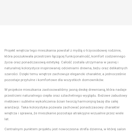
Projekt wnętrza tego mieszkania powstał z myślą o trzyosobowej rodzinie,
która poszukiwała przestrzeni łączącej funkcjonalność, komfort codziennego
życia oraz ponadczasową estetykę. Całość została utrzymana w jasnej i
naturalnej kolorystyce inspirowanej odcieniami drewna, beżu oraz delikatnych
szarości. Dzięki temu wnętrze zachowuje elegancki charakter, a jednocześnie
pozostaje przytulne i komfortowe dla wszystkich domowników.
W projekcie mieszkania zastosowaliśmy jasną deskę drewnianą, która nadaje
przestrzeni naturalnego ciepła oraz szlachetnego wyglądu. Beżowe zabudowy
meblowe i subtelne wykończenia ścian tworzą harmonijną bazę dla całej
aranżacji. Taka kolorystyka pozwala zachować ponadczasowy charakter
wnętrza i sprawia, że mieszkanie pozostaje atrakcyjne wizualnie przez wiele
lat.
Centralnym punktem projektu jest nowoczesna strefa dzienna, w której salon