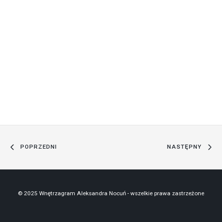
POPRZEDNI
NASTĘPNY
© 2025 Wnętrzagram Aleksandra Nocuń - wszelkie prawa zastrzeżone