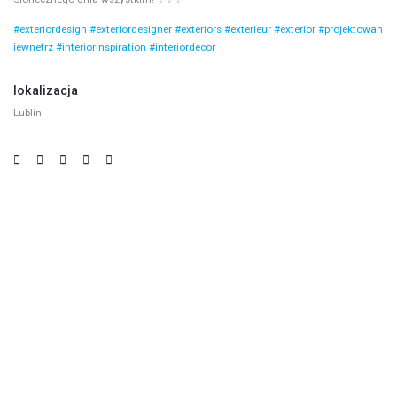
#exteriordesign
#exteriordesigner
#exteriors
#exterieur
#exterior
#projektowan
iewnetrz
#interiorinspiration
#interiordecor
lokalizacja
Lublin