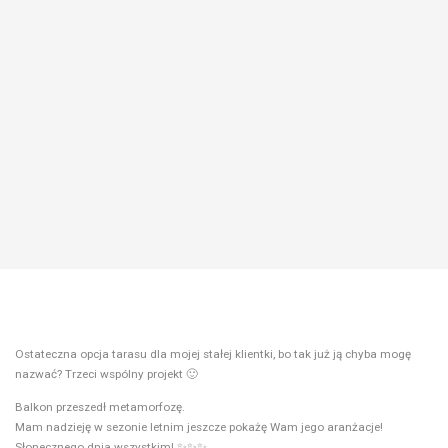
Ostateczna opcja tarasu dla mojej stałej klientki, bo tak już ją chyba mogę
nazwać? Trzeci wspólny projekt 🙂
Balkon przeszedł metamorfozę.
Mam nadzieję w sezonie letnim jeszcze pokażę Wam jego aranżacje!
Słonecznego dnia wszystkim! ✨✨✨