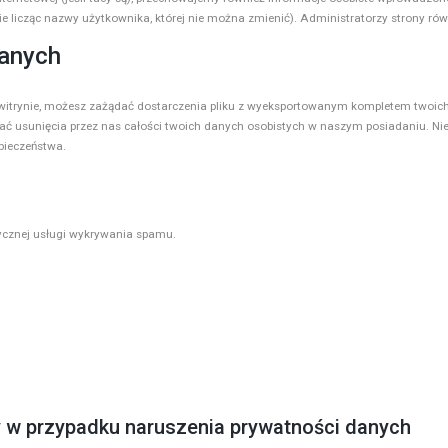
ie licząc nazwy użytkownika, której nie można zmienić). Administratorzy strony ró
danych
 witrynie, możesz zażądać dostarczenia pliku z wyeksportowanym kompletem twoi
dać usunięcia przez nas całości twoich danych osobistych w naszym posiadaniu. Ni
pieczeństwa.
cznej usługi wykrywania spamu.
 w przypadku naruszenia prywatności danych