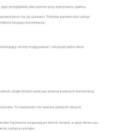
s jego przeglądarki jako pomoc przy wykrywaniu spamu.
rawdzenia czy jej używasz. Polityka prywatności usługi
ontekście twojego komentarza.
dwiedzający stronę mogą pobrać i odczytać pełne dane
eczkach, dzięki którym podczas pisania kolejnych komentarzy
iasteczka. To ciasteczko nie zawiera żadnych danych
eczka logowania wygasają po dwóch dniach, a opcji ekranu po
ania zostaną usunięte.