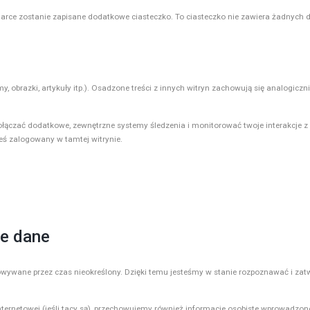
lądarce zostanie zapisane dodatkowe ciasteczko. To ciasteczko nie zawiera żadnych 
lmy, obrazki, artykuły itp.). Osadzone treści z innych witryn zachowują się analogic
dołączać dodatkowe, zewnętrzne systemy śledzenia i monitorować twoje interakcje 
teś zalogowany w tamtej witrynie.
e dane
owywane przez czas nieokreślony. Dzięki temu jesteśmy w stanie rozpoznawać i zat
 internetowej (jeśli tacy są), przechowujemy również informacje osobiste wprowadzo