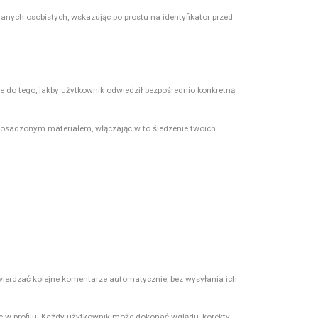
danych osobistych, wskazując po prostu na identyfikator przed
znie do tego, jakby użytkownik odwiedził bezpośrednio konkretną
z osadzonym materiałem, włączając w to śledzenie twoich
wierdzać kolejne komentarze automatycznie, bez wysyłania ich
ne w profilu. Każdy użytkownik może dokonać wglądu, korekty