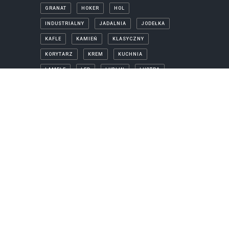
GRANAT
HOKER
HOL
INDUSTRIALNY
JADALNIA
JODEŁKA
KAFLE
KAMIEŃ
KLASYCZNY
KORYTARZ
KREM
KUCHNIA
LAMELE
LED
LUBLIN
LUSTRA
MIEDŹ
MIESZKANIE
MINIMALISTYCZNY
NOWOCZESNY
PARKIET
PROJEKTY
PRYSZNIC
REALIZACJA
SALON
SKANDYNAWSKI
SYPIALNIA
TAPETA
WANNA
WANNA WOLNOSTOJĄCA
WIZUALIZACJA
ZŁOTO
ŁAZIENKA