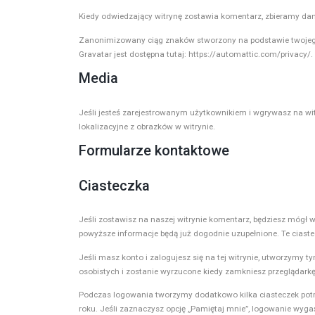
Kiedy odwiedzający witrynę zostawia komentarz, zbieramy dan
Zanonimizowany ciąg znaków stworzony na podstawie twojego a
Gravatar jest dostępna tutaj: https://automattic.com/privacy/
Media
Jeśli jesteś zarejestrowanym użytkownikiem i wgrywasz na wit
lokalizacyjne z obrazków w witrynie.
Formularze kontaktowe
Ciasteczka
Jeśli zostawisz na naszej witrynie komentarz, będziesz mógł w
powyższe informacje będą już dogodnie uzupełnione. Te ciast
Jeśli masz konto i zalogujesz się na tej witrynie, utworzymy
osobistych i zostanie wyrzucone kiedy zamkniesz przeglądarkę
Podczas logowania tworzymy dodatkowo kilka ciasteczek potrz
roku. Jeśli zaznaczysz opcję „Pamiętaj mnie”, logowanie wyga