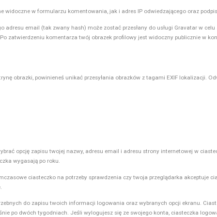
e widoczne w formularzu komentowania, jak i adres IP odwiedzającego oraz podpi
dresu email (tak zwany hash) może zostać przesłany do usługi Gravatar w celu sp
. Po zatwierdzeniu komentarza twój obrazek profilowy jest widoczny publicznie w k
rynę obrazki, powinieneś unikać przesyłania obrazków z tagami EXIF lokalizacji. O
ybrać opcję zapisu twojej nazwy, adresu email i adresu strony internetowej w ciast
eczka wygasają po roku.
 tymczasowe ciasteczko na potrzeby sprawdzenia czy twoja przeglądarka akceptuje c
.
ebnych do zapisu twoich informacji logowania oraz wybranych opcji ekranu. Ciast
śnie po dwóch tygodniach. Jeśli wylogujesz się ze swojego konta, ciasteczka logow