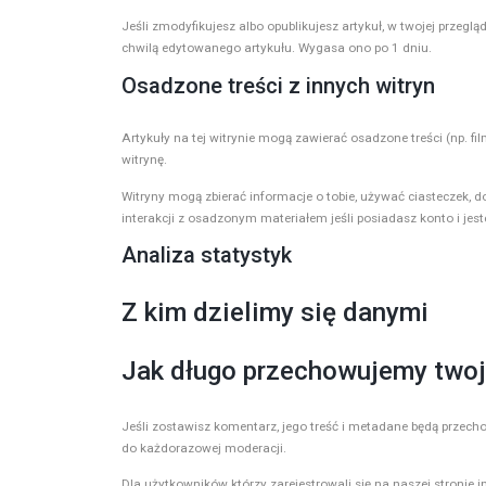
Jeśli zmodyfikujesz albo opublikujesz artykuł, w twojej przeg
chwilą edytowanego artykułu. Wygasa ono po 1 dniu.
Osadzone treści z innych witryn
Artykuły na tej witrynie mogą zawierać osadzone treści (np. fi
witrynę.
Witryny mogą zbierać informacje o tobie, używać ciasteczek, 
interakcji z osadzonym materiałem jeśli posiadasz konto i jes
Analiza statystyk
Z kim dzielimy się danymi
Jak długo przechowujemy twoj
Jeśli zostawisz komentarz, jego treść i metadane będą przech
do każdorazowej moderacji.
Dla użytkowników którzy zarejestrowali się na naszej stronie